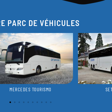
E PARC DE VÉHICULES
SETRA S 517 HD
CITROË