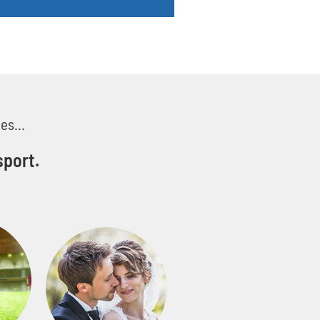
es...
sport.