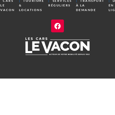
CARS
TOURISME
SERVICES
TRANSPORT
LE
&
RÉGULIERS
À LA
EN
VACON
LOCATIONS
DEMANDE
LI